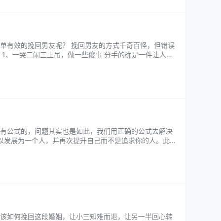
单有效的挽回男友呢？ 挽回男友的方式千奇百怪，但错误
1、一哭二闹三上吊，做一些傻事 分手的确是一件让人痛
喝酒买醉，割腕或者主动寻死来威胁男…...
有公式的，问题其实也是如此，我们用正确的公式去解决
可以发展为一个人，并再次提升自己而不是追求你的人。此
且你是一个有着积极主动和有风采的人生道…...
该如何挽回这段婚姻，让小三知难而退，让另一半回心转