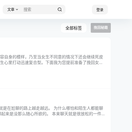
文章
登录
全部标签
挽回秘籍
容自身的模样，乃至当女生不同意的情况下还会继续死皮
生心里打动迅速复合型。下面我为您提前准备了挽回女友
还在伤心，放不下你的人一直就是我。 …...
就是在尬聊的路上越走越远。 为什么哪怕和陌生人都能聊
聊起来是没那么随心所欲的。 本来聊天就是很放松的一件
天本来就不容易。 当然有时候前任…...