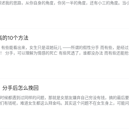
讲述我的思路，从你自身的角度，你另一半的角度，还有小三的角度。当
态，正确的方式去解决它。 一、勿“自动”让位大部分人遇到了这样的问题
的10个方法
 有些能看出来，女生只是逗她玩儿 ——所谓的假性分手 而有些，是经过
！ 分手，可以理解为情感的死亡 有些死透了，谁都没办法 而有些还能抢
性分手 却被他搞到 ——死透了 都说女人作 我觉得在面对分手的时候 有些男
，分手后怎么挽回
时候都遇到过同样的问题，那就是女朋友嫌弃自己穷没有钱，搞的最后要
们有钱呢，难道女生都这么拜金吗。其实这个问题不在女生身上，可能问
，是你不上进 女友和你在一起肯定不是一天两天了，有的可能一两年了，为