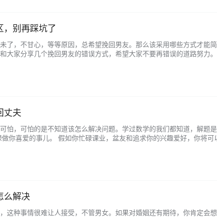
区，别再踩坑了
未了，不甘心，等等原因，总希望挽回男友。那么该采用哪些方式才能简
和大家分享几个挽回男友的错误方式，希望大家不要再错误的道路努力。 
难过的情绪在所难免，但有的人分手后很容易一蹶不振，做一些傻事，甚至
回丈夫
可怕，可怕的是不知道该怎么解决问题。学过数学的我们都知道，解题是
碌做你喜爱的事儿。 假如你忙碌课业，盆友和追求你的兴趣爱好，你将
易见早已被攻占，而不是坐着盯住天上，那麼他会见到给你许多的奉献，而
怎么解决
，这种事情很难让人接受，不管男女。如果对婚姻还有期待，你肯定会想