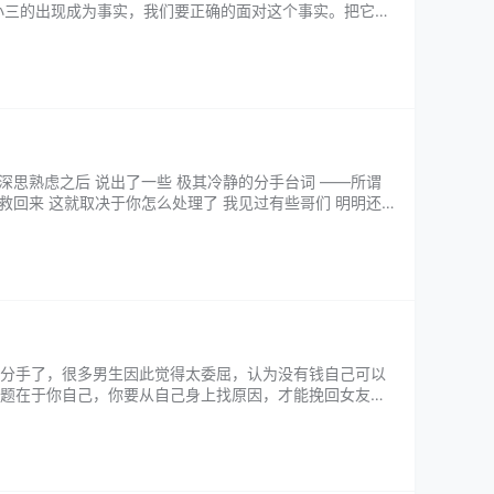
小三的出现成为事实，我们要正确的面对这个事实。把它看
，都会愤怒，忌妒，继而怨恨想要报复。…...
深思熟虑之后 说出了一些 极其冷静的分手台词 ——所谓
救回来 这就取决于你怎么处理了 我见过有些哥们 明明还完
人更作 接下…...
分手了，很多男生因此觉得太委屈，认为没有钱自己可以
题在于你自己，你要从自己身上找原因，才能挽回女友的
什么一开始相处的时候没有因为你穷的缘故…...