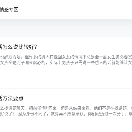
情感专区
话怎么说比较好？
也必须方法，但许多的男人在挽回女友的情况下总是会一副女生务必要宽
女孩全是刀子嘴豆腐心的，实际上男孩子只需说一些感人的话就能够让女
 1、没了联系，之后你的日常生活我全是听别人说，好的坏的听见耳里全是我
话方法要点
么找话题聊天，把前任“聊”回来。但是从结果来看，他们不是在找话题，
好说了？ 因为身份不同了，就算再不愿意承认，你们经历过一次分手，
样，还得考虑对方会给自己如何评分，能不累吗？ 我们必须得承认和前任聊