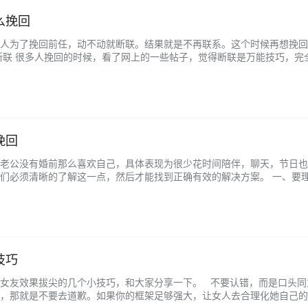
么挽回
人为了挽回前任，动不动就断联。结果就是不再联系。这个时候再想挽回
断联 很多人挽回的时候，看了网上的一些帖子，觉得断联是万能技巧，完
让时间来消退前任对你的负面情绪，但其实不是所有的分手都那么严重的，
挽回
老公没有婚前那么喜欢自己，具体表现为很少花时间陪伴，聊天，节日也
们必须清晰的了解这一点，然后才能找到正确有效的解决方案。 一、要
余，千万要学会冷静下来面对现实，要学会理清自己的思路，然后才能够理
技巧
女友效果拔尖的几个小技巧，和大家分享一下。 不要认错，而是口头同
，那就是不要去道歉。如果你的框架足够强大，让女人去合理化她自己的