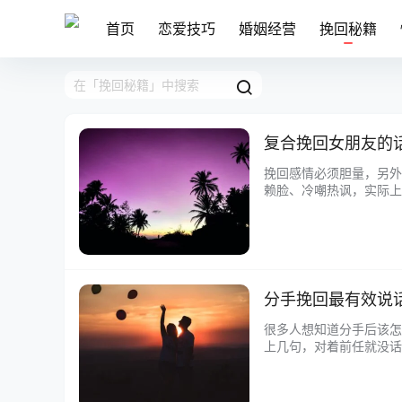
首页
恋爱技巧
婚姻经营
挽回秘籍
复合挽回女朋友的
挽回感情必须胆量，另外
赖脸、冷嘲热讽，实际上
的16句感人至深的话。
分手挽回最有效说
很多人想知道分手后该怎
上几句，对着前任就没话
事，现在变得和写作文一