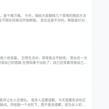
，是千难万难。 今天，我给大家解释几个常用的挽回方法
全不顾实际情况开始断联。 其实这是不对的，断联是针对
如果两个人只是因为赌气分手，本来哄…...
很少有惊喜。 日常生活中，常常表达不耐烦。 男女任一方
理清自己的思路 在得知妻子出轨了，自己忍受着背叛自己、
智分析事情。要审视自己是否还爱着…...
意并让女人合理化。 很多人说要道歉，今天我要告诉你正
缺点。并给她一个台阶下。而不是去道歉，因为女人的合