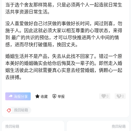
当于选个舍友那样简易，只是必须两个人一起造就日常生
活共享资源日常生活。
没人喜爱做好自己讨厌做的事做好长时间，闻过则喜，勿
施于人。因此这就必须大家以相互尊重的心理状态，来得
到 最广的共识的预估，才可以尽快推进两个人中间的情
感，进而尽快打破僵局，挽回丈夫。
婚姻生活并不是产品，失去从此找不回家了。错过一个原
本美好的婚姻确实会给你后悔莫及一辈子的。即然走入婚
姻生活彼此之间就需要真心实意去经营婚姻，俩颗心一起
去拼搏。
0
0
海报分享
收藏
举报
挽回秘籍
挽回秘籍
挽回秘籍