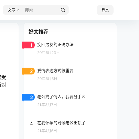
文章
登录
好文推荐
1
挽回男友的正确办法
20年6月23日
2
爱情表达方式很重要
感受
20年6月6日
当对
3
老公找了情人，我要分手么
21年3月7日
4
在我怀孕的时候老公出轨了
21年4月6日