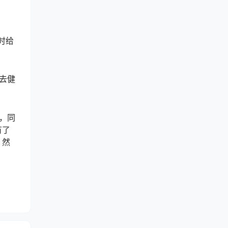
时给
去健
，同
有了
，然