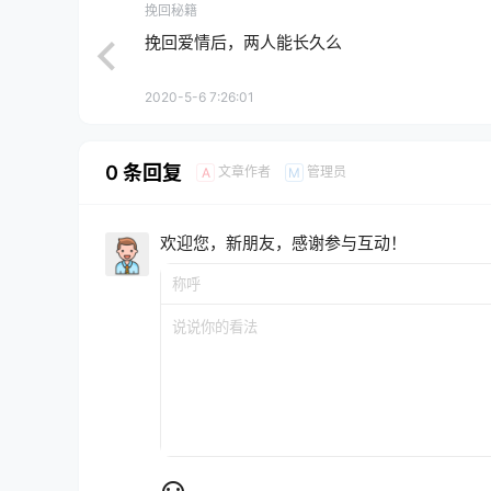
挽回秘籍
挽回爱情后，两人能长久么
2020-5-6 7:26:01
0 条回复
文章作者
管理员
A
M
欢迎您，新朋友，感谢参与互动！