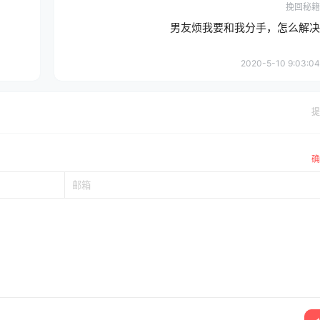
挽回秘籍
男友烦我要和我分手，怎么解决
2020-5-10 9:03:04
提
确