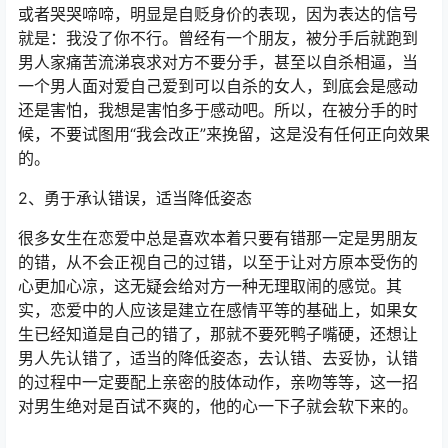
或者哭哭啼啼，明显是自贬身价的表现，因为表达的信号
就是：我没了你不行。曾经有一个朋友，被分手后就跑到
男人家痛苦流涕哀求对方不要分手，甚至以自杀相逼，当
一个男人面对爱自己爱到可以自杀的女人，到底会是感动
还是害怕，我想是害怕多于感动吧。所以，在被分手的时
候，不要试图用“我会改正”来挽留，这是没有任何正向效果
的。
2、勇于承认错误，适当降低姿态
很多女生在恋爱中总是喜欢本着只要有错那一定是男朋友
的错，从不会正视自己的过错，以至于让对方原本受伤的
心更加心凉，这无疑会给对方一种无理取闹的感觉。其
实，恋爱中的人应该是建立在感情平等的基础上，如果女
生已经知道是自己的错了，那就不要死鸭子嘴硬，还想让
男人先认错了，适当的降低姿态，去认错、去妥协，认错
的过程中一定要配上亲密的肢体动作，亲吻等等，这一招
对男生绝对是百试不爽的，他的心一下子就会软下来的。