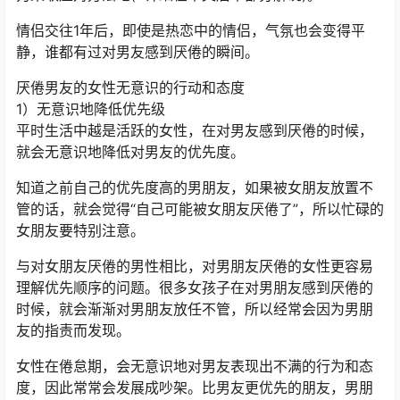
情侣交往1年后，即使是热恋中的情侣，气氛也会变得平
静，谁都有过对男友感到厌倦的瞬间。
厌倦男友的女性无意识的行动和态度
1）无意识地降低优先级
平时生活中越是活跃的女性，在对男友感到厌倦的时候，
就会无意识地降低对男友的优先度。
知道之前自己的优先度高的男朋友，如果被女朋友放置不
管的话，就会觉得“自己可能被女朋友厌倦了”，所以忙碌的
女朋友要特别注意。
与对女朋友厌倦的男性相比，对男朋友厌倦的女性更容易
理解优先顺序的问题。很多女孩子在对男朋友感到厌倦的
时候，就会渐渐对男朋友放任不管，所以经常会因为男朋
友的指责而发现。
女性在倦怠期，会无意识地对男友表现出不满的行为和态
度，因此常常会发展成吵架。比男友更优先的朋友，男朋