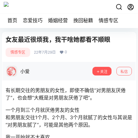
首页
恋爱技巧
婚姻经营
挽回秘籍
情感专区
女友最近很烦我，我干啥她都看不顺眼
0
情感专区
22年7月29日
小爱
关注
私信
有长期交往的男朋友的女性，即使不确信“对男朋友厌倦
了”，也会想“大概是对男朋友厌倦了吧”。
一个月到三个月就厌倦男友的女性
和男朋友交往1个月、2个月、3个月就腻了的女性与其说是
“对男朋友腻了”，可能是其他两个原因。
我一开始就不太喜欢