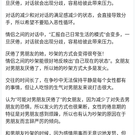
旦厌倦，对话就会出现分歧，容易给彼此带来压力。
对话的减少和对对话的满足感减少的状态，会直接导致分
手，所以希望不要陷入恶性循环。
情侣之间的对话中，“汇报自己日常生活的模式”会变多，一
旦厌倦，对话就会出现分歧，容易给彼此带来压力。
厌倦了男朋友的她，吵架的方式会变得很夸张！
情侣之间的吵架能很好地反映出“自己现在的状态”。女朋友
对男朋友厌倦了，所以她的吵架方式大多是发火。
交往的时间长了，在争吵中无法保持平静是每个女性都有
的事情，但让人吃惊的生气对男朋友来说打击很大。
认为“可能对男朋友厌倦了”的女朋友，因为减少了对失去男
朋友的恐惧，所以发火的方式也很果断，女性的倦怠期的
特征是对男朋友感到烦躁，所以也有认为吵架的原因在于
男朋友而言辞严厉的倾向。
和男朋友吵架的时候，因为感情用事而无意识地发怒，但