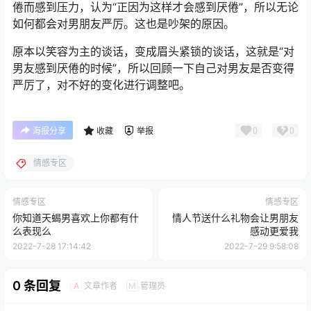
倦而感到压力，认为“正因为这样才会感到厌倦”，所以无论
如何都会对男朋友严厉。这也是吵架的原因。
原本以笑容为主的谈话，变成眉头紧锁的谈话，这就是“对
男友感到厌倦的时候”，所以回顾一下自己对男友是否变得
严厉了，对不好的变化进行调整吧。
0
0
海报分享
收藏
举报
情感专区
情感专区
情感专区
你知道天蝎男喜欢上你都有什
情人节送什么礼物会让男朋友
么表现么
感动更爱我
2022-7-28 17:14:42
2022-7-29 9:58:08
0 条回复
文章作者
管理员
A
M