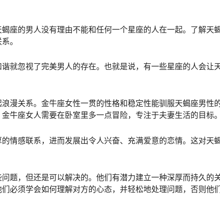
天蝎座的男人没有理由不能和任何一个星座的人在一起。了解天
联系。
和谐就忽视了完美男人的存在。也就是说，有一些星座的人会让
起浪漫关系。金牛座女性一贯的性格和稳定性能驯服天蝎座男性
，金牛座女人需要在卧室里多一点冒险，专注于夫妻生活的目标
厚的情感联系，进而发展出令人兴奋、充满爱意的恋情。这对天
些问题，但还是可以解决的。他们有潜力建立一种深厚而持久的
他们必须学会如何理解对方的心态，并轻松地处理问题，否则他