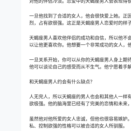
对他的伴侣冷淡。恋爱中的天蝎座男人会表现得
一旦他找到了合适的女人，他会很快爱上她。正
烈，占有欲很强。这正是天蝎座男人恋爱时的样
天蝎座男人喜欢他伴侣的成功和自信，所以他不
以让他更喜欢你。他想要一个非常成功的女人，
一旦关系开始，你可以从你的天蝎座男人身上期
他可以谈论自己的感受而从不生气。他宁愿着手
和天蝎座男人约会有什么缺点？
人无完人，所以天蝎座的男人也会和其他人一样
欲极强。他的脑海里已经有了完美的恋情和未来
虽然他对他所爱的女人忠诚，但他也很容易嫉妒
私、控制欲强的性格可以被合适的女人所驯服。