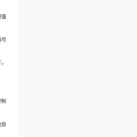
很强
情可
下，
控制
他自