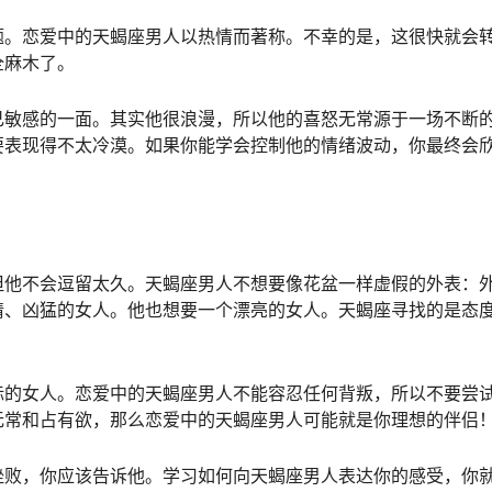
题。恋爱中的天蝎座男人以热情而著称。不幸的是，这很快就会
全麻木了。
己敏感的一面。其实他很浪漫，所以他的喜怒无常源于一场不断
要表现得不太冷漠。如果你能学会控制他的情绪波动，你最终会
但他不会逗留太久。天蝎座男人不想要像花盆一样虚假的外表：
情、凶猛的女人。他也想要一个漂亮的女人。天蝎座寻找的是态
标的女人。恋爱中的天蝎座男人不能容忍任何背叛，所以不要尝
无常和占有欲，那么恋爱中的天蝎座男人可能就是你理想的伴侣
挫败，你应该告诉他。学习如何向天蝎座男人表达你的感受，你