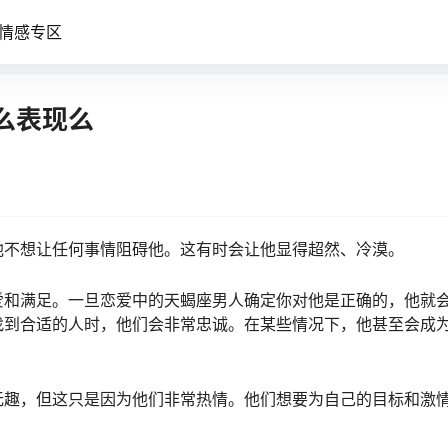
情感专区
么表现么
他不想让任何事情阻碍他。这有时会让他显得超然、冷漠。
爱和满足。一旦恋爱中的天蝎座男人确定你对他是正确的，他就
找到合适的人时，他们会非常忠诚。在某些情况下，他甚至会成
无趣，但这只是因为他们非常热情。他们想要为自己的目标和激
。