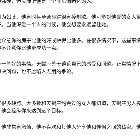
很强硬，但实际上他是一个非常情绪化的人。
因为如此，他有时甚至会显得很有控制欲。他可能对他爱的女人
子。当他深爱一个人的时候，他会想要永远留住她。
会介意你的房子比他的好或赚得比他多。在很多情况下，这些事
他不介意你比他更成功一点。
待一些好的事情。天蝎座善于谈论自己的感受和问题。正常情况
解决问题，也不愿陷入无用的争论。
有很多缺点。大多数和天蝎座约会过的女人都知道，天蝎座男人
，他会操纵你来达到这个目标。
。他非常有激情，他不喜欢和其他人分享他和伴侣之间的私密。