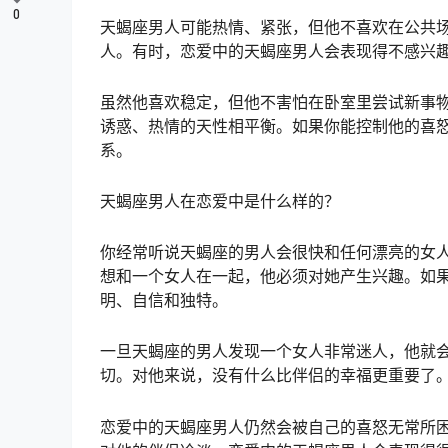
0
天蝎座男人可能热情、紧张，但他不喜欢在公共
人。有时，恋爱中的天蝎座男人会表现得不感兴
虽然他喜欢稳定，但他不害怕在卧室里尝试新事
诱惑、热情的天性相平衡。如果你能控制他的喜
系。
天蝎座男人在恋爱中是什么样的？
你经常听说天蝎座的男人会很快和任何漂亮的女
想和一个女人在一起，他必须对她产生兴趣。如
明、自信和独特。
一旦天蝎座的男人发现一个女人非常迷人，他就
切。对他来说，没有什么比伴侣的幸福更重要了
恋爱中的天蝎座男人仍然会被自己的喜怒无常所