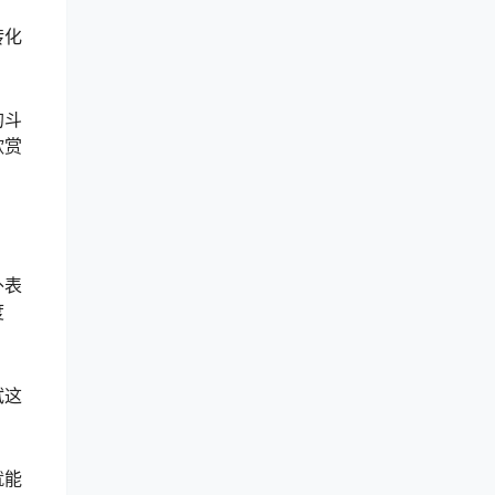
转化
的斗
欣赏
外表
度
试这
！
就能