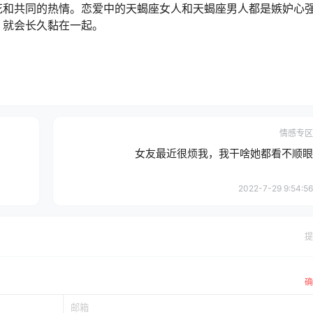
花和共同的热情。恋爱中的天蝎座女人和天蝎座男人都是嫉妒心
，就会长久黏在一起。
情感专区
女友最近很烦我，我干啥她都看不顺眼
2022-7-29 9:54:56
提
确