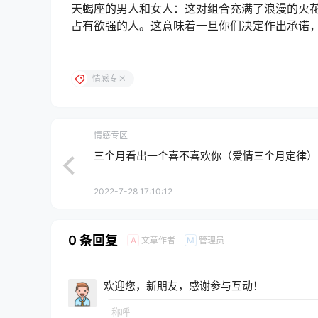
天蝎座的男人和女人：这对组合充满了浪漫的火
占有欲强的人。这意味着一旦你们决定作出承诺
情感专区
情感专区
三个月看出一个喜不喜欢你（爱情三个月定律）
2022-7-28 17:10:12
0 条回复
文章作者
管理员
A
M
欢迎您，新朋友，感谢参与互动！