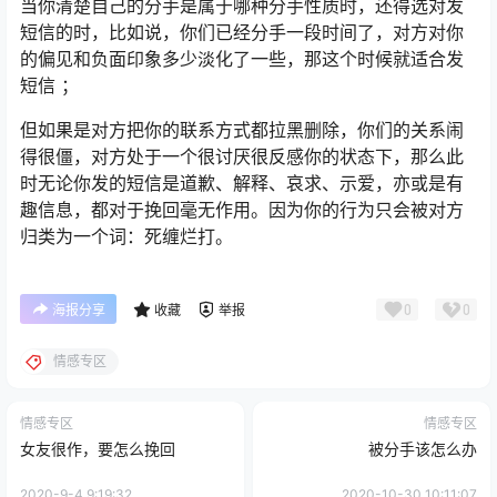
当你清楚自己的分手是属于哪种分手性质时，还得选对发
短信的时，比如说，你们已经分手一段时间了，对方对你
的偏见和负面印象多少淡化了一些，那这个时候就适合发
短信 ；
但如果是对方把你的联系方式都拉黑删除，你们的关系闹
得很僵，对方处于一个很讨厌很反感你的状态下，那么此
时无论你发的短信是道歉、解释、哀求、示爱，亦或是有
趣信息，都对于挽回毫无作用。因为你的行为只会被对方
归类为一个词：死缠烂打。
0
0
海报分享
收藏
举报
情感专区
情感专区
情感专区
女友很作，要怎么挽回
被分手该怎么办
2020-9-4 9:19:32
2020-10-30 10:11:07