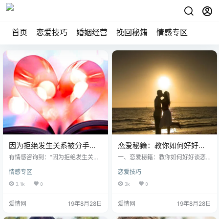
首页
恋爱技巧
婚姻经营
挽回秘籍
情感专区
因为拒绝发生关系被分手怎
恋爱秘籍：教你如何好好谈
么办
恋爱
有情感咨询到：“因为拒绝发生关系
一、恋爱秘籍：教你如何好好谈恋
被分手，这样的分手理由合情合理
爱 没有标准就不行，没必要被标准
情感专区
恋爱技巧
吗？该如何应对？”91爱情网在本文
束缚! 在情感经营中，技巧的应用是
分享一个情感案例。 一、情感咨询
以本来的演出为前提的，各种各样
3.1k
0
3k
0
本人95年自评2分，身高159，体重
的东西最后安装，只能自己承担结
95，非独，处。只谈过一次恋爱，
果。 夫妻之间保持平衡，如果你认
爱情网
19年8月28日
爱情网
19年8月28日
男25岁，非独非处，178，120，是
真，他一点也不要认真，如果你强
家里人介绍的，开始认识觉得2个人
壮，他必须软和你批评，他当然要