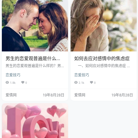
都属于比较开朗的，就比较有话题
包容，如果你受苦，他就不能在旁
聊。 谈了10个多月，感情浓度较
边吃好吃的东西 寻找伴侣是合适
好，期间从来没有吵过架。但是男
的，不是寻找自己的牛13。 男人女
方未送过礼物就只是平时看看电影
人怎么谈恋爱?人际交往技巧有哪
吃吃饭逛逛…
些?最痛苦的离别往往是无言的…
男生的恋爱观普遍是什么样
如何去应对感情中的焦虑症
的
男生的恋爱观普遍是什么样的？男
一、如何应对感情中的焦虑症 建
人业馀时间能做的多，只是打球、
议您遵循理解和反省、沟通和咨
恋爱技巧
恋爱技巧
喝酒、吹牛、浸泡女人。运动消耗
询、尝试和改进三个步骤。 1 .
体力，浸泡女孩是有风险的。 是暂
理解和反思 怎么谈恋爱能长久?谈恋
1.8k
0
2.1k
0
时的行为。 饮酒是最容易接受的常
爱注意事项有哪些?人格、情感模式
态。男人女人怎么☞谈恋爱?人际交
和行为的自我调整，最重要的前提
爱情网
19年8月28日
爱情网
19年8月28日
往技巧有哪些? 一、男生的恋爱观
是自我认知的反思。 人们面对问题
普遍是什么样的 男人女人怎么谈恋
喜欢谴责和谴责别人，在这个问题
爱?人际交往技巧有哪些?享受购
上，我觉得主要的工作是自己做
物，消费卡忧郁，美容整形无聊，
的。 你了解自己的问题，知道如何
好友k歌以茶SPA为指甲，家长中夫
形成，有怎样的习惯性反应，能够
妻媳妇闲聊。 女性之间的感情表现
明确地改变。 如果认为自己是焦虑
也比男性更丰富，可以手…
型人格的人，对这一现状不…