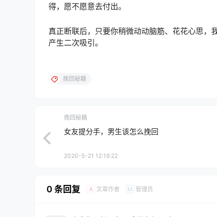
得，愿不愿意去付出。
真正断联后，只要你稍微动动脑筋、花花心思，
产生二次吸引。
挽回秘籍
挽回秘籍
女友提分手，男生该怎么挽回
2020-5-21 12:19:22
0 条回复
文章作者
管理员
A
M