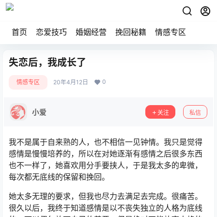
首页
恋爱技巧
婚姻经营
挽回秘籍
情感专区
失恋后，我成长了
0
情感专区
20年4月12日
小爱
关注
私信
我不是属于自来熟的人，也不相信一见钟情。我只是觉得
感情是慢慢培养的，所以在对她逐渐有感情之后很多东西
也不一样了，她喜欢用分手要挟人，于是我太多的卑微，
每次都无底线的保留和挽回。
她太多无理的要求，但我也尽力去满足去完成。很痛苦。
很久以后，我终于知道感情是以不丧失独立的人格为底线