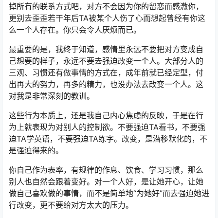
掉所有的联系方式吧，对方不会因为你的留恋而感激你，
更别去歪歪若干年后TA被某个人伤了心而想起曾经有你这
么一个人存在。你只会令人厌烦而已。
最重要的是，我终于知道，感情里永远不要把对方变成自
己想要的样子，永远不要去强迫改变一个人。大部分人的
三观、习惯还有做事情的方式在，成年前就已经定型，付
出再大的努力，再多的精力，也没办法去改变一个人。这
对我是非常深刻的教训。
这些行为本质上，还是我自己内心焦虑的反映，于是在行
为上就表现为对别人的控制欲。不要强迫TA看书，不要强
迫TA学英语，不要强迫TA练字。改变，是潜移默化的，不
是强迫得来的。
你自己作为表率，有规律的作息、饮食、学习习惯，那么
别人也自然会跟着变好。对一个人好，是让她开心，让她
做自己喜欢做的事情，而不是简单地“为她好”而去强迫她进
行改变，更不要给对方太大的压力。