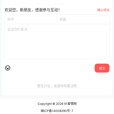
欢迎您，新朋友，感谢参与互动！
确认修改
提交
暂无讨论，说说你的看法吧
Copyright © 2026
91爱情网
闽ICP备14008290号-7