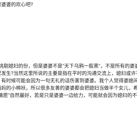
婆婆的欢心吧?
挑剔媳妇的份，但是婆婆不是“天下乌鸦一般黑”，不是所有的婆
况发生?当然这里所说的主要是指在平时的沟通交流上，媳妇或许
，有时候可能会因为一句无礼的话伤害到婆婆。我个人觉得婆媳
妈妈的小棉袄，所以很多友善的婆婆都会把媳妇当做半个女儿，
情愿”自然最好，若是只是婆婆一边给力，可能就会因为媳妇的