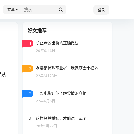
文章
登录
好文推荐
1
防止老公出轨的正确做法
20年6月6日
2
老婆是特殊职业者，我家庭会幸福么
师从
22年6月23日
3
三部电影让你了解爱情的真相
22年4月6日
4
这样经营婚姻，才能过一辈子
20年1月22日