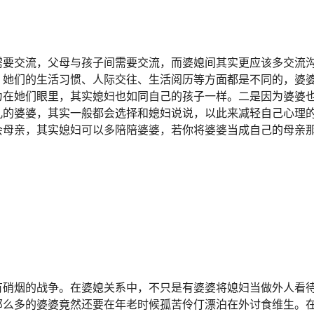
需要交流，父母与孩子间需要交流，而婆媳间其实更应该多交流
，她们的生活习惯、人际交往、生活阅历等方面都是不同的，婆
为在她们眼里，其实媳妇也如同自己的孩子一样。二是因为婆婆
儿的婆婆，其实一般都会选择和媳妇说说，以此来减轻自己心理
会母亲，其实媳妇可以多陪陪婆婆，若你将婆婆当成自己的母亲
有硝烟的战争。在婆媳关系中，不只是有婆婆将媳妇当做外人看
那么多的婆婆竟然还要在年老时候孤苦伶仃漂泊在外讨食维生。