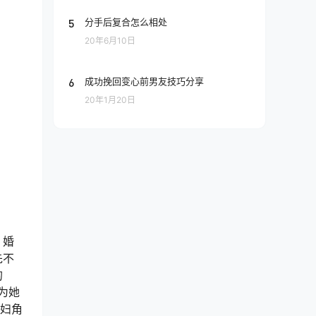
5
分手后复合怎么相处
20年6月10日
6
成功挽回变心前男友技巧分享
20年1月20日
，婚
先不
的
为她
媳妇角