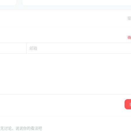
提
确
暂无讨论，说说你的看法吧