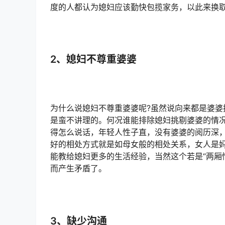
度的人都认为媳妇应该勤快包揽家务，以此来换取
2、媳妇不尊重婆婆
为什么说媳妇不尊重婆婆呢?虽然说向来都是婆婆
是蛮不讲理的。何况谁能排除媳妇挑剔婆婆的情
得怎么说话，年轻人性子直，没有婆婆的阅历深
好的相处方式就是如母女般的相处关系，女人是
能教给媳妇更多的生活经验，当然这个若是“两厢
而产生矛盾了。
3、缺少沟通