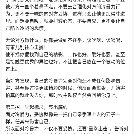
被对方一直牵着鼻子走，不要去合理化对方的冷暴力行
为，更不要一味的向对方妥协，这样只会让他更加得寸进
尺。而想要自暖，就要扭转心态，不要自卑，更不要让自
己陷入冷战的恐慌。
无论对方做什么，你都要做到不在乎，该吃吃，该喝喝，
有事儿别往心里搁！
他不找你便找到自己的精彩，工作也好，爱好也罢，甚至
是接触更优秀的异性也好，不让把自己放在一个被动的位
置上。
当对方发现，自己的冷暴力完全对你造不成任何影响伤
害，甚至你过得更加精彩的时候，他反而会慌张，开始害
怕真的就此失去你，那时候主动权自然会回到你身上。
第三招：举起标尺，亮出底线
面对冷暴力，妥协就像是一把自己亲手递上去的刀子一
样，任其来伤害自己。
所以面对冷暴力，不仅不要妥协，还要“重拳出击”，告诉对