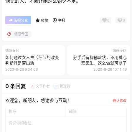
惦记的人，才会让她这么朝夕不定。
0
0
海报分享
收藏
举报
情感专区
情感专区
情感专区
如何通过女人生活细节的改变
分手后有抑郁症状，不用看心
判断其是否出轨
理医生，这么做就可以了
2020-8-26 9:34:06
2020-8-26 10:11:49
0 条回复
文章作者
管理员
A
M
欢迎您，新朋友，感谢参与互动！
确认修改