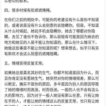
么密切的联系。
四，很多时候有些遮遮掩掩。
在你们之前的相处中，可能你的老婆没有什么是你不知道
的，或者说是没有什么会刻意的去隐瞒你。但是，不知道
从什么时候起，她玩手机会隐瞒你，她去了哪都对你隐
瞒，去见了谁也不告诉你，那么就极有可能是因为她去的
地方和她见的人是不能让你知道的，那么在什么情况下，
她做这些事是不能让你知道的呢？想来想去，似乎只有另
有新欢才会这么刻意的遮掩隐瞒。
五，情绪变得反复无常。
如果她总是莫名其妙的生气，你都不知道是因为什么，而
且你肯定没有惹她生气，她突然对你的情绪很差，那么可
以断定，确实不是你的原因，多半是因为别人的原因导致
了她的情绪时而高涨，时而低迷。一般的人也不会有这么
大的影响力，因为对于一般人她没有那么在意，只有让她
在乎的人，才能让她的情绪这么的反复无常，也只有让她