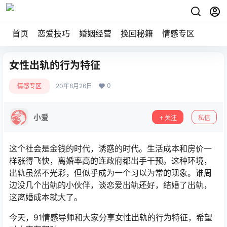
首页
恋爱技巧
婚姻经营
挽回秘籍
情感专区
女性出轨的行为特征
0
情感专区
20年8月26日
小爱
关注
私信
这个社会是金钱的时代，诱惑的时代。生活成本和房价一
样涨得飞快，离婚率高的连政府都出手干预。这种环境，
出轨虽然不光彩，但似乎成为一个习以为常的现象。谁周
边没几个出轨的小伙伴，谈恋爱出轨还好，结婚了出轨，
这离婚成本就大了。
今天，91情感导师和大家分享女性出轨的行为特征，希望