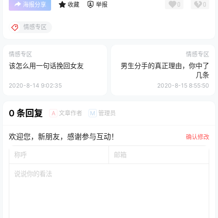
0
0
海报分享
收藏
举报
情感专区
情感专区
情感专区
该怎么用一句话挽回女友
男生分手的真正理由，你中了
几条
2020-8-14 9:02:35
2020-8-15 8:55:50
0 条回复
文章作者
管理员
A
M
欢迎您，新朋友，感谢参与互动！
确认修改