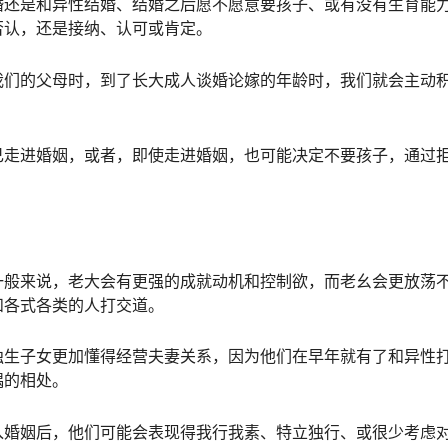
婚还是和异性结婚、结婚之后愿不愿意要孩子、或有没有生育能
否认，还是接纳、认可或肯定。
我们的父母时，到了长大成人谈婚论嫁的年龄时，我们就会主动
。
己走进婚姻，或者，即使走进婚姻，也可能决定不要孩子，通过
。
一般来说，老大会有更强的成就动机和控制欲，而老幺会更放荡
和各式各类的人打交道。
独生子女更加懂得经营夫妻关系，因为他们在早年就有了和异性
偶的相处。
入婚姻后，他们可能会表现得我行我素、特立独行、或很少考虑