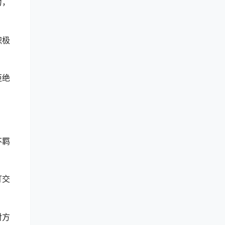
力，
积极
拒绝
不羁
打交
对方