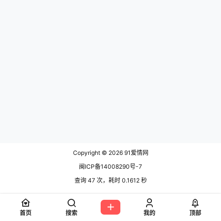
我真的没有想到会这么喜欢他。 1.我
只是你的意外 我一直觉得我是他喜
欢上了另一个人，所以才一直没有
表白。可能因为那个人也是他自己
的意外吧。直到那天我…
Copyright © 2026
91爱情网
闽ICP备14008290号-7
查询 47 次，耗时 0.1612 秒
首页
搜索
我的
顶部