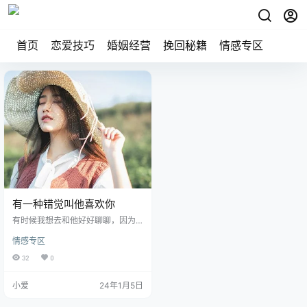
首页
恋爱技巧
婚姻经营
挽回秘籍
情感专区
有一种错觉叫他喜欢你
有时候我想去和他好好聊聊，因为
我和他的故事真的是很特别。记得
情感专区
我第一次和他相处的时候，他问
我：“怎么了？”“你说什么？”我说：
32
0
“我要陪他去看电影。”“那你给我讲
讲吧。”“你要去哪儿？”我在一个不
小爱
24年1月5日
那么著名的景点遇见了他，他告诉
我，他喜欢你。我没想到会这样，