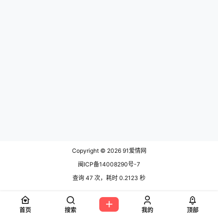
体育竞赛，比如毅行、马拉松等 休
闲类： 11.动物园/水族馆/植物园游
玩 12.去听演唱会/音乐会 13.…
Copyright © 2026
91爱情网
闽ICP备14008290号-7
查询 47 次，耗时 0.2123 秒
首页
搜索
我的
顶部