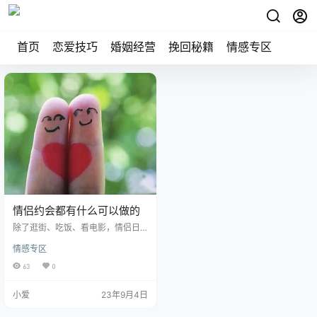
首页
恋爱技巧
婚姻经营
挽回秘籍
情感专区
情侣约会都有什么可以做的
除了逛街、吃饭、看电影，情侣日
常约会还可以做些什么呢？ 给小可
情感专区
爱们整理了50个约会项目提供参
考，快约上那个喜欢的ta来一场约会
63
0
吧！ 情侣日常约会项目如下： 运动
类： 1.爬山 2.滑冰/滑雪 3.露营 4.骑
小爱
23年9月4日
行 5.玩卡丁车 6.玩蹦床 7.去射箭馆
8.去攀岩馆 9.郊外骑马 10.一起参加