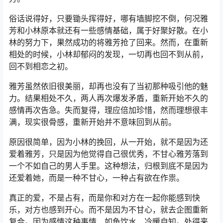
俗话说得好，只要锄头挥得好，哪有墙脚挖不倒，何况雅
芳和小林原本就还有一些感情基础，属于好聚好散。在小
林的努力下，果然成功的将雅芳抢了回来。然而，在重新
相处的时候，小林却郁闷的发现，一切再也回不到从前，
回不到相恋之初。
雅芳虽然依旧很美丽，却再也没有了当初那种吸引他的魅
力。结果相处不久，两人再次爆发矛盾，重新开始不久的
感情再次告急。失而复得，理应倍加珍惜，然而理想很丰
满，现实很骨感，重新开始并不意味回到从前。
原因很简单，因为小林的挽回，从一开始，就不是因为还
爱着雅芳，只是因为他觉得自己很优秀，不甘心雅芳落到
一个不如自己的男人手里。这种想法，归根到底不是因为
还爱着她，而是一种不甘心，一种占有欲在作祟。
真正的爱，不是占有，而是你和对方在一起你能感到快
乐，对方也感到开心。而不是因为不甘心，就去企图重新
复合。因为感情这种事情，如鱼饮水，冷暖自知。处得来