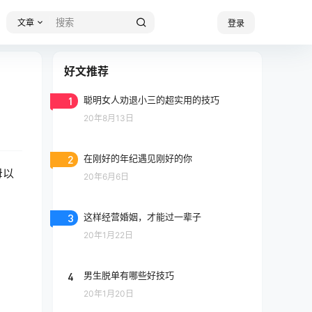
文章
登录
好文推荐
1
聪明女人劝退小三的超实用的技巧
20年8月13日
2
在刚好的年纪遇见刚好的你
母以
20年6月6日
3
这样经营婚姻，才能过一辈子
20年1月22日
4
男生脱单有哪些好技巧
20年1月20日