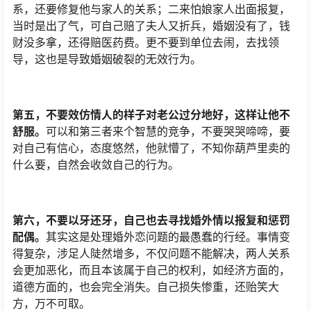
系，还要修复他与家人的关系；二来怕娘家人出面报复，
当时是出了气，可自己赔了夫人又折兵，婚姻没有了，钱
财没多拿，还得赔医药费。更不要到单位去闹，去找领
导，这也是导致婚姻破裂的无效行为。
第五，不要效仿情人的样子对老公过分地好，这样让他不
舒服。
可以和第三者来个智慧的竞争，不要哭哭啼啼，要
对自己有信心，态度悠然，他就懵了，不知你葫芦里卖的
什么要，自然会收敛自己的行为。
第六，不要以牙还牙，自己也去寻找婚外情以报复和惩罚
配偶。
其实这是处理婚外恋问题的最愚蠢的行经。事情变
得复杂，涉足人陡然增多，不仅问题不能解决，两人关系
会更加恶化，而且本该属于自己的权利，如经济方面的，
道德方面的，也会完全消失。自己损失惨重，还贻笑大
方，万不可取。