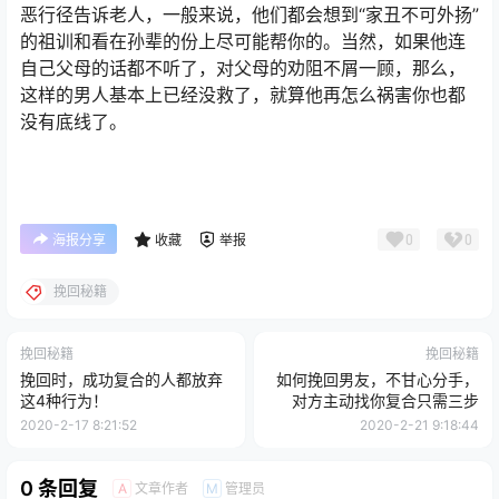
恶行径告诉老人，一般来说，他们都会想到“家丑不可外扬”
的祖训和看在孙辈的份上尽可能帮你的。当然，如果他连
自己父母的话都不听了，对父母的劝阻不屑一顾，那么，
这样的男人基本上已经没救了，就算他再怎么祸害你也都
没有底线了。
0
0
海报分享
收藏
举报
挽回秘籍
挽回秘籍
挽回秘籍
挽回时，成功复合的人都放弃
如何挽回男友，不甘心分手，
这4种行为！
对方主动找你复合只需三步
2020-2-17 8:21:52
2020-2-21 9:18:44
0 条回复
文章作者
管理员
A
M