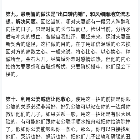
第九，最明智的做法是“出口转内销”，和风细雨地交流思
想，解决问题。
回忆当初，哪对夫妻都有一段另人陶醉和
向往的日子，只是时间的长与短而已。检讨当前，分析矛
盾与冲突的根由，各傲自我批评，展望未来，探讨夫妻重
新契合的途径，这样做的目的，在于用加倍温暖的心去换
回对方的离散之心。一般来说，将心比心，以心换心，精
诚所至，金石为开。尽管婚外恋时感情炽热，但他的内心
始终为罪恶感和羞耻感所扰，只要阶梯搭牢，他们是会下
楼的。
第十、利用公婆威信让他收心。
使用这一招的前提是你跟
公婆的关系必须非常好，好到公婆可以站在你的一边帮你
教训他们的儿子，如果关系一般，用这一招还是有很大风
险的，有可能他们跟你老公联手顺水推舟就把你给清除掉
了。假如你公婆能够跟你一条心，那么，你可以直接找到
他们，哭诉也好，怒诉也好，把他们儿子出轨和劈腿的丑