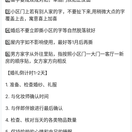
3️⃣小区门上若有别人家的字，不要扯下来,用稍微大点的字
覆盖上去，寓意喜上加喜
4️⃣婚后不要立即撕小区的字等自然脱落就好
5️⃣屋内字如不影响使用，最好等1月后再撕
6️⃣男方家字从外往里贴，指按照小区门一大门一客厅一新
房的顺序贴，女方家方向相反
【婚礼倒计时1-2天】
1. 准备、检查婚纱、礼服
2. 与化妆师确认时间
3. 与伴郎伴娘进行最后确认
4. 检查、核对当天的各类物品数量
5. 保持愉悦的心情和充足的睡眠