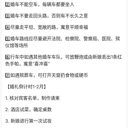
2️⃣婚车不能空车，每辆车都要坐人
3️⃣婚车不要走回头路，否则有不长久之意
4️⃣尽量走平坦、宽敞的路，寓意平顺幸福
5️⃣婚车路线应尽量避开法院、检察院、警察局、医院、殡
仪馆等场所
6️⃣行车中如遇其他婚车车队，可放鞭炮或由新娘丢出1条红
色手帕，寓意“喜冲喜”
7️⃣如遇殡葬车，可打开天窗扔食物或硬币
【婚礼倒计时1-2月】
1. 核对宾客名单，制作请柬
2. 酒店试菜，确定桌数
3. 新娘进行第一次试妆