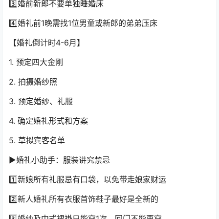
3️⃣婚前新郎不要单独睡婚床
4️⃣婚礼前1晚需找1位男童或新郎的弟弟压床
【婚礼倒计时4-6月】
1. 预定四大金刚
2. 拍摄婚纱照
3. 预定婚纱、礼服
4. 确定婚礼形式和方案
5. 草拟宾客名单
▶婚礼小助手：服装讲究禁忌
1️⃣新娘所有礼服忌有口袋，以免带走娘家财运
2️⃣新人婚礼所有衣服首饰鞋子最好是全新的
3️⃣婚纱及中式裙褂只能穿1次，回门不能再穿