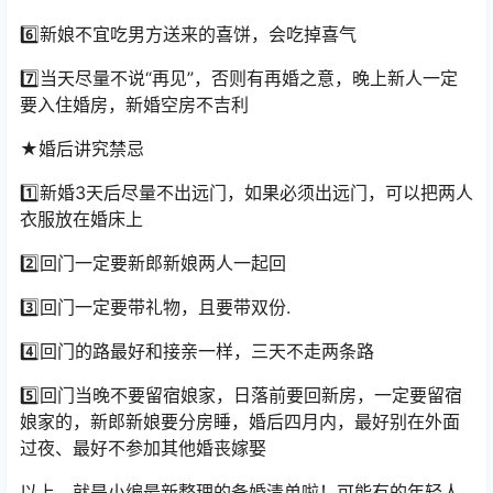
6️⃣新娘不宜吃男方送来的喜饼，会吃掉喜气
7️⃣当天尽量不说“再见”，否则有再婚之意，晚上新人一定
要入住婚房，新婚空房不吉利
★婚后讲究禁忌
1️⃣新婚3天后尽量不出远门，如果必须出远门，可以把两人
衣服放在婚床上
2️⃣回门一定要新郎新娘两人一起回
3️⃣回门一定要带礼物，且要带双份.
4️⃣回门的路最好和接亲一样，三天不走两条路
5️⃣回门当晚不要留宿娘家，日落前要回新房，一定要留宿
娘家的，新郎新娘要分房睡，婚后四月内，最好别在外面
过夜、最好不参加其他婚丧嫁娶
以上，就是小编最新整理的备婚清单啦！可能有的年轻人