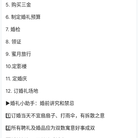
5. 购买三金
6. 制定婚礼预算
7. 婚检
8. 领证
9. 蜜月旅行
10.定影楼
11. 定婚庆
12. 订婚礼场地
▶婚礼小助手：婚前讲究和禁忌
1️⃣订婚当天不宜扇扇子、打雨伞，有拆散之意
2️⃣所有聘礼及婚品应为双数寓意好事成双