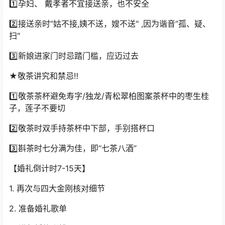
1️⃣孕妇、 戴孝者不宜接送亲，也不安全
2️⃣接送亲时“姑不接,姨不送，嫂不送" ,因为谐音“孤、疑、
扫"
3️⃣新娘进家门时忌踏门槛，应迈过去
★敬茶讲究和禁忌‼️
1️⃣敬茶茶杯避免寿字/独龙/青松翠柏图案茶杯中的枣生桂
子，莲子不要切
2️⃣敬茶时双手持茶杯中下部，手别搭杯口
3️⃣斟茶时七分满为佳，即“七茶八酒”
【婚礼倒计时7-15天】
1. 再次与四大金刚核对细节
2. 准备婚礼歌单