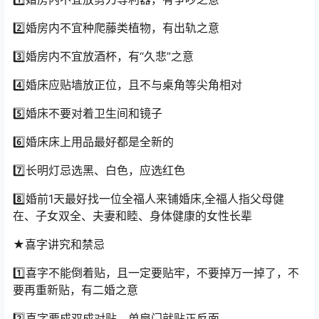
2️⃣婚房内不宜种爬藤类植物，有出轨之意
3️⃣婚房内不宜放酒杯，有“久悲”之意
4️⃣婚床应贴墙放正位，且不与桌角等尖角相对
5️⃣婚床不要对着卫生间和镜子
6️⃣婚床床上用品最好都是全新的
7️⃣长明灯忌选黑、白色，应选红色
8️⃣婚前1天最好找一位全福人来铺婚床,全福人指父母健
在、子女双全、夫妻和睦、身体健康的女性长辈
★喜字讲究和禁忌
1️⃣喜字不能倒着贴，且一定要贴牢，不要掉万一掉了，不
要再重新贴，有二婚之意
2️⃣喜字要成双成对贴，单扇门就贴正反面