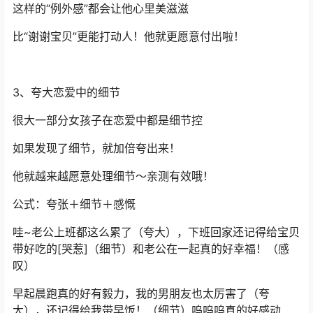
这样的“例外感”都会让他心里美滋滋
比“谢谢宝贝”更能打动人！他就更愿意付出啦！
3、夸大恋爱中的细节
很大一部分女孩子在恋爱中都是细节控
如果发现了细节，就加倍夸出来！
他就越来越愿意处理细节～亲测有效哦！
公式：夸张＋细节＋感慨
哇~老公上班都这么累了（夸大），下班回家还记得给宝贝
带好吃的[哭惹]（细节）和老公在一起真的好幸福！（感
叹）
早起晨跑真的好有毅力，我的男朋友也太厉害了（夸
大），还记得给我带早饭！（细节）呜呜呜真的好感动