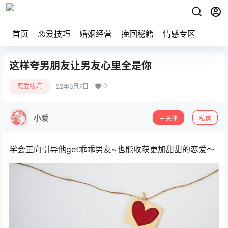
首页
恋爱技巧
婚姻经营
挽回秘籍
情感专区
这样夸男朋友让男友心里全是你
0
恋爱技巧
22年9月7日
小爱
关注
私信
学会正向引导他get乖乖男友~也能收获更加甜甜的恋爱～