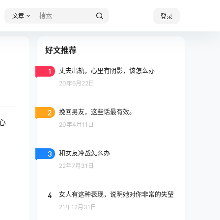
文章
登录
好文推荐
1
丈夫出轨，心里有阴影，该怎么办
20年6月22日
2
挽回男友，这些话最有效。
心
20年4月11日
3
和女友冷战怎么办
22年7月31日
4
女人有这种表现，说明她对你非常的失望
21年12月31日