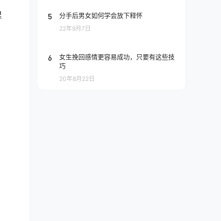
里
5
分手后男女如何学会放下释怀
22年9月7日
6
女生挽回感情更容易成功，只要有这些技
巧
20年8月22日