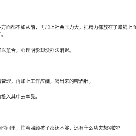
各方面都不如从前，再加上社会压力大，把精力都放在了赚钱上
了。
可以愈合，心理阴影却没办法消退。
的管理，再加上工作应酬，喝出来的啤酒肚。
加投入其中去享受。
段时间里，忙着照顾孩子都还不够，还有什么功夫想别的？