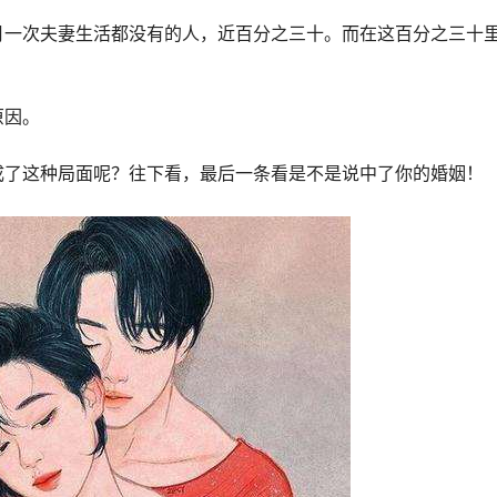
月一次夫妻生活都没有的人，近百分之三十。而在这百分之三十
原因。
成了这种局面呢？往下看，最后一条看是不是说中了你的婚姻！