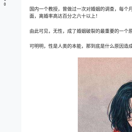
0
国内一个教授，曾做过一次对婚姻的调查，每个
面，离婚率高达百分之六十以上！
由此可见，无性，成了婚姻破裂的最重要的一个
可明明，性是人类的本能，那到底是什么原因造