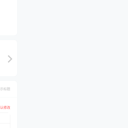
示标题
认修改