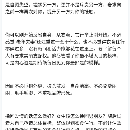
是自顾失望，埋怨另一方，更并不是斥责另一方，奢求向
之前一样再次对你，提升另一方对你的抵触。
你可以刚开始反省自身，从衣着，言行举止刚开始。不必
感觉“老年夫妻”还注重这一套干什么，也不必觉得衣食住行
零碎过多，沒有時间和活力能够花在这里上。要了解每个
人有要求美丽支配权。他尽管看了你最不堪入目的模样，
可是内心還是期待能每日见到你最好是的模样。
因而不必睡袍外穿，披头散发，自命清高。不必嘟囔闹
闹，毛手毛脚，不重视品牌形象。
挽回爱情的话怎么做好？女生该怎么挽回男朋友？随后试
着为自己塑造总体目标，整体规划衣食住行。不必让油盐
酱醋渐渐地占有你的衣食住行重心点，摧毁你的进取心。