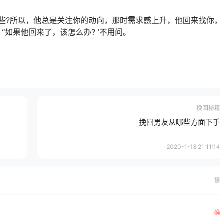
些?所以，他总是关注你的动向，那时需求感上升，他回来找你
如果他回来了，该怎么办? ’不用问。
挽回秘籍
挽回男友从哪些方面下手
2020-1-18 21:11:14
提
确