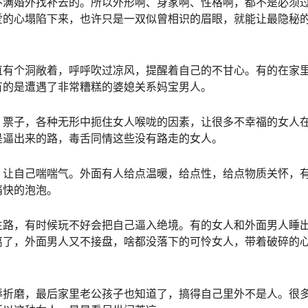
不满婚外找补去的。所以外形啊、身家啊、性格啊，都不是必须
爱的心塌陷下来，也许只是一双似曾相识的眉眼，就能让最隐秘
直有个洞敞着，呼呼吹过凉风，提醒着自己的不甘心。有的在家
有的是遭遇了非常糟糕的婆媳关系妈宝男人。
、票子，各种无形中扼住女人喉咙的因素，让很多不幸福的女人
是逼出来的路，毒舌同情这些没有路走的女人。
，让自己喘喘气。外面有人给点温暖，给点性，给点物质关怀，
痛快的泡泡。
生路，有时候玩不好会把自己逼入绝境。有的女人和外面男人睡
离了，外面男人又不接盘，啥都没落下的可怜女人，带着破碎的
辱折磨，最后家里老公孩子也知道了，搞得自己里外不是人。很