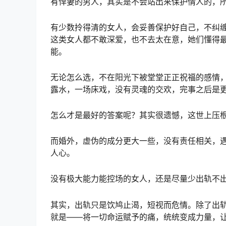
有悍妻的男人，其实是不会站出来保护情人的，
有少数拎得清的女人，会妥善保护好自己，不纠
这类女人都不敢深爱，也不去太在意，她们懂得
能。
无论怎么选，不在阳光下被堂堂正正祝福的感情
露水，一场床戏，没有灵魂的交欢，完事之后是
怎么才是最好的答案呢？其实很遗憾，这世上压
而婚外，虚伪的成分更大一些，没有责任相关，
人心。
没有极大能力能控场的女人，还是尽量少出轨不
其实，出轨只是饮鸠止渴，短视而危情。除了出
就是——将一切命运赋予的痛，统统变成力量，