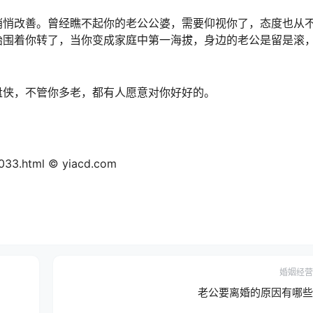
悄悄改善。曾经瞧不起你的老公公婆，需要仰视你了，态度也从
始围着你转了，当你变成家庭中第一海拔，身边的老公是留是滚
盘侠，不管你多老，都有人愿意对你好好的。
6033.html © yiacd.com
婚姻经营
老公要离婚的原因有哪些