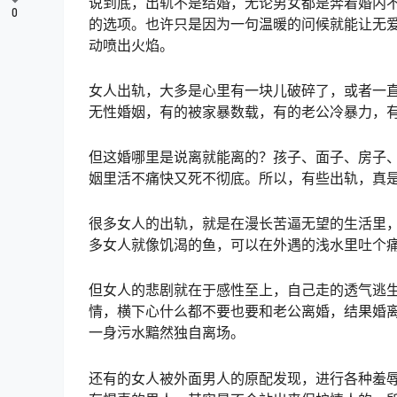
说到底，出轨不是结婚，无论男女都是奔着婚内
0
的选项。也许只是因为一句温暖的问候就能让无
动喷出火焰。
女人出轨，大多是心里有一块儿破碎了，或者一
无性婚姻，有的被家暴数载，有的老公冷暴力，
但这婚哪里是说离就能离的？孩子、面子、房子
姻里活不痛快又死不彻底。所以，有些出轨，真
很多女人的出轨，就是在漫长苦逼无望的生活里
多女人就像饥渴的鱼，可以在外遇的浅水里吐个
但女人的悲剧就在于感性至上，自己走的透气逃
情，横下心什么都不要也要和老公离婚，结果婚
一身污水黯然独自离场。
还有的女人被外面男人的原配发现，进行各种羞