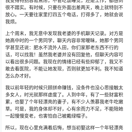
我变得特别容易焦虑，不管吃饭睡觉，还是工作，都感到
很不踏实。有时候，只要在外面出差两天，晚上就特别不
放心。一天要往家里打四五个电话，打得多了，她就会说
我烦。
上个周末，我无意中发现我老婆的手机聊天记录。对方是
她高中时的一个男同学，聊天内容非常暧昧，她那个男同
学甚至还说：肥水不流外人田，你们家那老东西不行的
话，可以找我！虽然我老婆并没有回复他，但聊天内容可
以看出很多问题。我现在的情绪已经有些抑郁了，我又不
敢去看医院，不能让她发现，否则就更加不利。我不知道
怎么办才好。
我以前年轻的时候只顾拼命赚钱，没条件也没心思接触太
多女人，时光就那样虚度了。人到中年，有了一些财富积
累，也娶了个年轻漂亮的妻子，有不少人羡慕我老牛吃嫩
草。可是，我的身体却不好，心有余而力不足，不能陪她
一起慢慢变老，也害怕自己被戴绿帽子。
所以，现在心里充满着后悔，想当初娶这样一个年轻漂亮