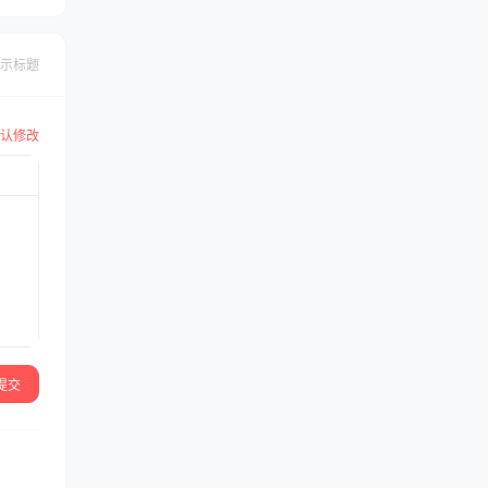
示标题
认修改
提交