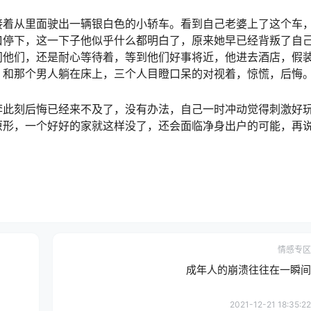
接着从里面驶出一辆银白色的小轿车。看到自己老婆上了这个车
口停下，这一下子他似乎什么都明白了，原来她早已经背叛了自
问他们，还是耐心等待着，等到他们好事将近，他进去酒店，假
，和那个男人躺在床上，三个人目瞪口呆的对视着，惊慌，后悔
李此刻后悔已经来不及了，没有办法，自己一时冲动觉得刺激好
原形，一个好好的家就这样没了，还会面临净身出户的可能，再
情感专区
成年人的崩溃往往在一瞬间
2021-12-21 18:35:22