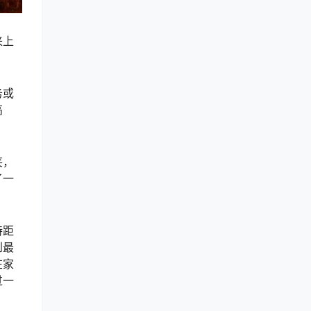
来上
务或
高
笑，
了一
持距
到最
在家
过一