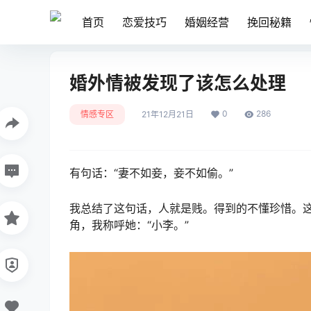
首页
恋爱技巧
婚姻经营
挽回秘籍
婚外情被发现了该怎么处理
0
286
情感专区
21年12月21日
有句话：“妻不如妾，妾不如偷。”
我总结了这句话，人就是贱。得到的不懂珍惜。
角，我称呼她：“小李。”