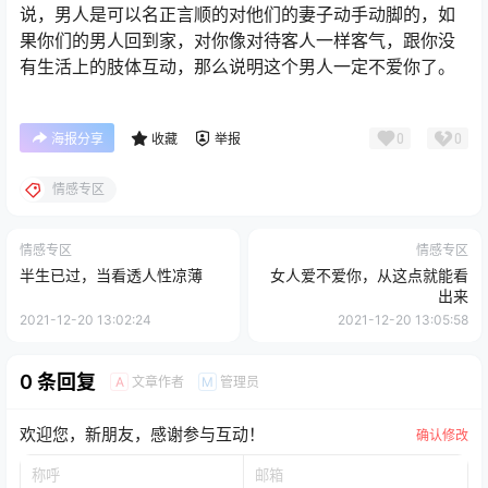
说，男人是可以名正言顺的对他们的妻子动手动脚的，如
果你们的男人回到家，对你像对待客人一样客气，跟你没
有生活上的肢体互动，那么说明这个男人一定不爱你了。
0
0
海报分享
收藏
举报
情感专区
情感专区
情感专区
半生已过，当看透人性凉薄
女人爱不爱你，从这点就能看
出来
2021-12-20 13:02:24
2021-12-20 13:05:58
0 条回复
文章作者
管理员
A
M
欢迎您，新朋友，感谢参与互动！
确认修改