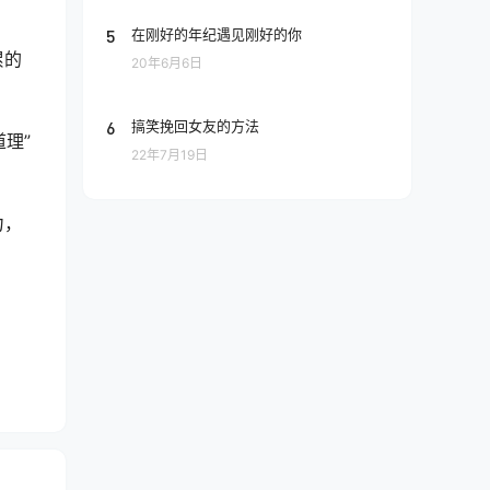
5
在刚好的年纪遇见刚好的你
累的
20年6月6日
6
搞笑挽回女友的方法
理”
22年7月19日
力，