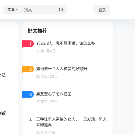
文章
登录
好文推荐
1
老公出轨，我不想离婚，该怎么办
20年6月4日
2
如何做一个人人称赞的好媳妇
无法
22年5月23日
3
男友变心了怎么挽回
20年7月27日
会致
4
三种让男人害怕的女人，一旦发现，男人
立即逃离
20年8月15日