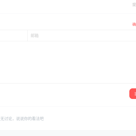
提
确
暂无讨论，说说你的看法吧