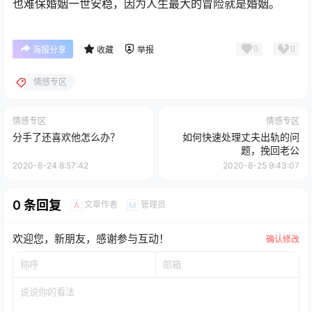
也难保婚姻一世安稳，因为人生最大的冒险就是婚姻。
0
0
海报分享
收藏
举报
情感专区
情感专区
情感专区
分手了还喜欢他怎么办？
如何快速处理丈夫出轨的问
题，挽回老公
2020-8-24 8:57:42
2020-8-25 9:43:07
0 条回复
文章作者
管理员
A
M
欢迎您，新朋友，感谢参与互动！
确认修改