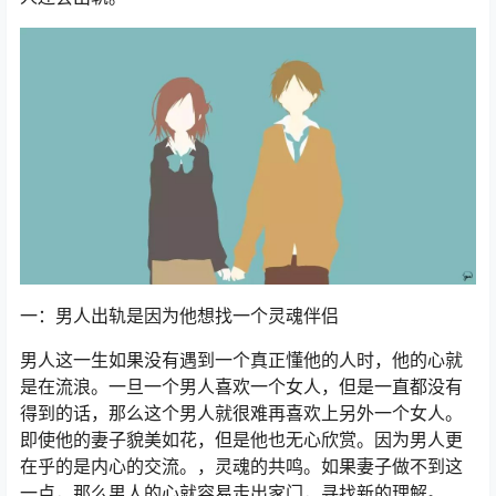
一：男人出轨是因为他想找一个灵魂伴侣
男人这一生如果没有遇到一个真正懂他的人时，他的心就
是在流浪。一旦一个男人喜欢一个女人，但是一直都没有
得到的话，那么这个男人就很难再喜欢上另外一个女人。
即使他的妻子貌美如花，但是他也无心欣赏。因为男人更
在乎的是内心的交流。，灵魂的共鸣。如果妻子做不到这
一点，那么男人的心就容易走出家门，寻找新的理解。