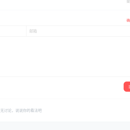
提
确
暂无讨论，说说你的看法吧