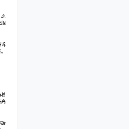
，原
张胆
是诉
害。
防着
些高
破罐