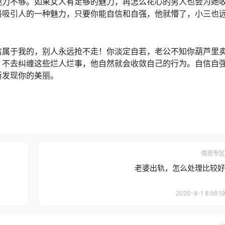
魅力不够。如果女人有足够的魅力，再怎么花心的男人也会为她
最吸引人的一种魅力，只要你能自信和自强，他就懵了，小三也
信属于我的，别人永远抢不走！你淡定自若，老公不知你葫芦里
，不去纠缠这些烂人烂事，他自然就会收敛自己的行为。自信自
新发现你的美丽。
情感专区
老婆出轨，怎么处理比较好
2020-8-1 8:56:19