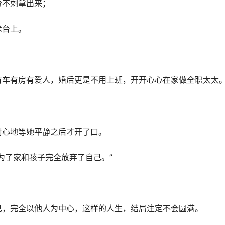
分不剩拿出来；
术台上。
有车有房有爱人，婚后更是不用上班，开开心心在家做全职太太
耐心地等她平静之后才开了口。
为了家和孩子完全放弃了自己。”
己，完全以他人为中心，这样的人生，结局注定不会圆满。