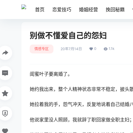
首页
恋爱技巧
婚姻经营
挽回秘籍
别做不懂爱自己的怨妇
0
1.1k
情感专区
20年7月14日
闺蜜叶子要离婚了。
她约我出来，整个人精神状态非常不稳定，披头
她拉着我的手，怨气冲天，反复地说着自己结婚
他说家里没人照顾，我就辞了职回家做全职主妇