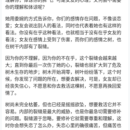
理解你，体谅你的脾气。可是女友的心理，又何尝不需要
你的理解和体谅呢？
她用委婉的方式告诉你，你们的感情存在问题，不像谈恋
爱；女友会说出别人的看法，同时也代表着她也有这样的
看法。你没有在乎这种看法，也就相当于没有在乎女友的
看法；女友在感情上受到了伤害，而你们的感情之树，也
在树干内部有了裂缝。
因为你的不理解，因为你的不在乎，这个裂缝会越来越
大；直到你最后一次伤了她的心，裂缝也就扩大到了危及
树木生存的地步；树木开始凋零，树叶纷纷落下，这个时
候，你发现了问题的所在，想要去解决，可是，女友却已
经丧失信心，不愿意和你去救活这棵树，不愿意再挽回爱
情了。
树尚未完全枯萎，但也已经是摇摇欲坠，想要救活它并不
容易。内部的裂缝是最大的威胁，也是你最急切需要修补
的问题。裂缝源于忽略，要修补它就需要尊重和理解，这
时你会想失恋了怎么办，失恋心里的确很痛苦，但痛苦也