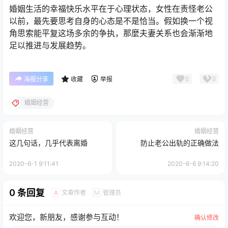
婚姻生活的幸福快乐水平在于心理状态，女性在责怪老公
以前，最先要思考自身的心态是不是恰当。假如换一个视
角思索能平复这场多余的争执，那麼夫妻关系也会渐渐地
足以推进与发展趋势。
0
0
海报分享
收藏
举报
婚姻经营
婚姻经营
婚姻经营
这几句话，几乎代表离婚
防止老公出轨的正确做法
2020-6-1 9:11:41
2020-6-6 9:14:20
0 条回复
文章作者
管理员
A
M
欢迎您，新朋友，感谢参与互动！
确认修改