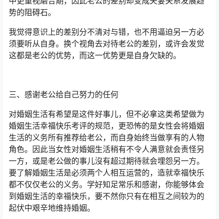
中更重视磨合期，因此老公的差别却变成夫妻关系发展趋
势的阻碍石。
我觉得意识上的差别分不清对与错，也不用逼迫另一方必
须要听从自身。换个视角去对待老公的差别，或许会发觉
这都是老公的优势，而这一优势更是自身欠缺的。
三、感谢老公给自己努力的任何
对婚姻生活有希望是这件好事儿，但不必拿这类希望做为
婚姻生活幸福快乐考评的规范，更恐怖的是女性会将婚姻
生活的义务所有推荐给老公，而自身始终当做享有的人物
角色。因此当女性对婚姻生活稍有不令人满意就会责怪另
一方，或是老公做的事儿沒有超过期待就会埋怨另一方。
要了解婚姻生活是必须两个人相互运营的，造就幸福快乐
都不仅仅老公的义务。学好知足常乐和感谢，你能够体会
到婚姻生活的幸福快乐，要不然你只有在相互之间较为的
起伏中艰辛地维持婚姻。