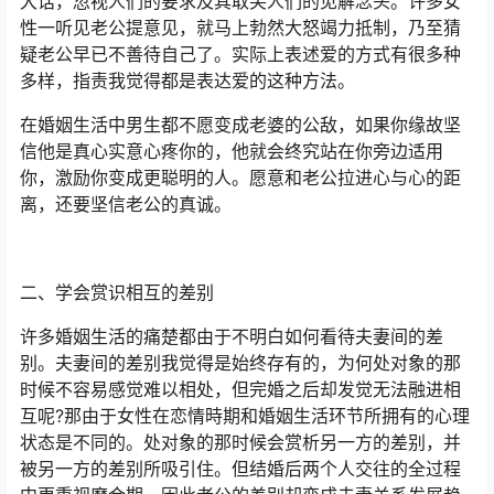
大话，忽视人们的要求及其取笑人们的见解念头。许多女
性一听见老公提意见，就马上勃然大怒竭力抵制，乃至猜
疑老公早已不善待自己了。实际上表述爱的方式有很多种
多样，指责我觉得都是表达爱的这种方法。
在婚姻生活中男生都不愿变成老婆的公敌，如果你缘故坚
信他是真心实意心疼你的，他就会终究站在你旁边适用
你，激励你变成更聪明的人。愿意和老公拉进心与心的距
离，还要坚信老公的真诚。
二、学会赏识相互的差别
许多婚姻生活的痛楚都由于不明白如何看待夫妻间的差
别。夫妻间的差别我觉得是始终存有的，为何处对象的那
时候不容易感觉难以相处，但完婚之后却发觉无法融进相
互呢?那由于女性在恋情時期和婚姻生活环节所拥有的心理
状态是不同的。处对象的那时候会赏析另一方的差别，并
被另一方的差别所吸引住。但结婚后两个人交往的全过程