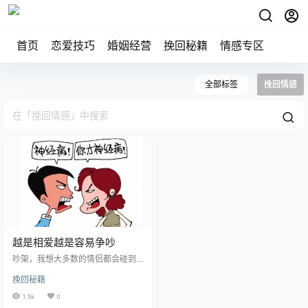
首页
恋爱技巧
婚姻经营
挽回秘籍
情感专区
全部标签
挽回情感
越是相爱越是容易争吵
吵架，我想大多数的情侣都会碰到
过，彼此越是喜欢，而越容易吵
挽回秘籍
架。明明知道是很小的一点事，却
到最后是那么的生气，互相挂掉电
1.5k
0
话，接下来就是冷战其实这个道理