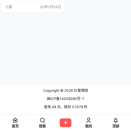
大家心中都明白，他知道这是在乎
小爱
20年1月24日
的表现，所以他对她的爱从来就没
有动摇过。 如果只有他那么想，那
最后肯定有一方会承受不住的，因
为他也不敢确定她是不是和他想的
一样。谈恋爱的人，是不是能较好
地交流，这可不一定。有时，相爱
的人反倒不能交流。林黛玉最爱贾
宝玉，爱得…
Copyright © 2026
91爱情网
闽ICP备14008290号-7
查询 48 次，耗时 0.1078 秒
首页
搜索
我的
顶部